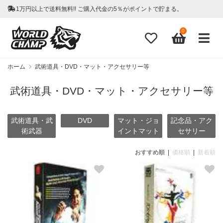
1万円以上で送料無料!! ご購入代金の5％がポイントで貯まる。
0
ホーム
武術道具・DVD・マット・アクセサリー等
武術道具・DVD・マット・アクセサリー等
武術道具・武
DVD
マット・ジョ
記念品・アク
術武器
イントマット
セサリー
おすすめ順 |
価格順
|
新着順