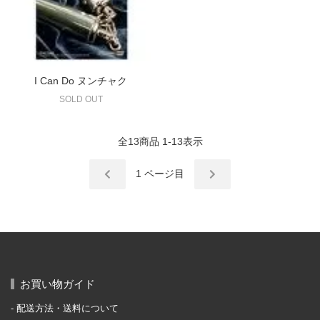
I Can Do ヌンチャク
SOLD OUT
全
13
商品
1
-
13
表示
1
ページ目
お買い物ガイド
配送方法・送料について