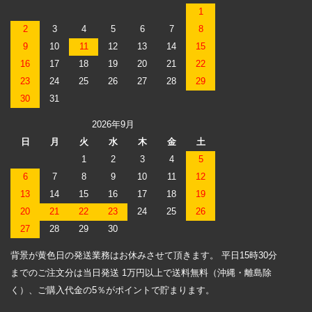
1
2
3
4
5
6
7
8
9
10
11
12
13
14
15
16
17
18
19
20
21
22
23
24
25
26
27
28
29
30
31
2026年9月
日
月
火
水
木
金
土
1
2
3
4
5
6
7
8
9
10
11
12
13
14
15
16
17
18
19
20
21
22
23
24
25
26
27
28
29
30
背景が黄色日の発送業務はお休みさせて頂きます。 平日15時30分
までのご注文分は当日発送 1万円以上で送料無料（沖縄・離島除
く）、ご購入代金の5％がポイントで貯まります。