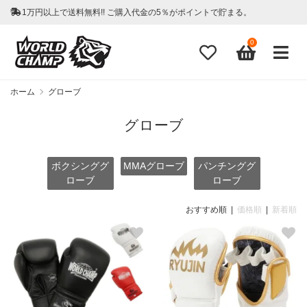
1万円以上で送料無料!! ご購入代金の5％がポイントで貯まる。
0
ホーム
グローブ
グローブ
ボクシンググ
MMAグローブ
パンチンググ
ローブ
ローブ
おすすめ順 |
価格順
|
新着順