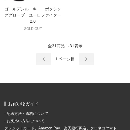
ゴールデンルーキー ボクシン
ググローブ ユーロファイター
2.0
SOLD OUT
全
31
商品
1
-
31
表示
1
ページ目
お買い物ガイド
配送方法・送料について
お支払い方法について
クレジットカード、Amazon Pay、楽天銀行振込、クロネコヤマト