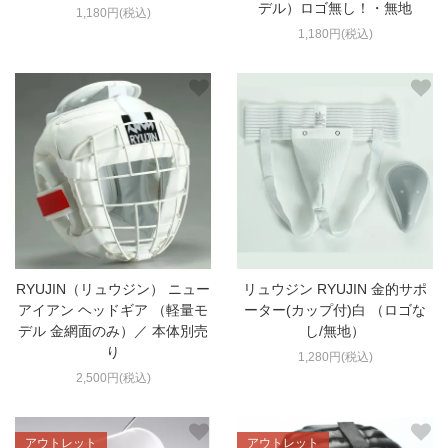
デル）ロゴ無し！・無地
1,180円(税込)
1,180円(税込)
RYUJIN（リュウジン） ニュー
リュウジン RYUJIN 金的サポ
アイアン ヘッドギア （軽量モ
ーター(カップ付)白 （ロゴな
デル 金網面のみ）／ 本体別売
し/無地）
り
1,280円(税込)
2,500円(税込)
アウトレット
アウトレット