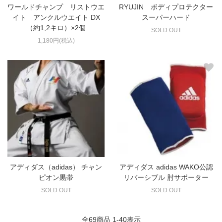
ワールドチャンプ リストウエ
RYUJIN ボディプロテクター
イト アンクルウエイト DX
スーパーハード
（約1,2キロ）×2個
SOLD OUT
1,180円(税込)
アディダス（adidas） チャン
アディダス adidas WAKO公認
ピオン黒帯
リバーシブル 肘サポーター
SOLD OUT
SOLD OUT
全
69
商品
1
-
40
表示