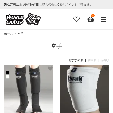
1万円以上で送料無料!! ご購入代金の5％がポイントで貯まる。
0
ホーム
空手
空手
おすすめ順 |
価格順
|
新着順