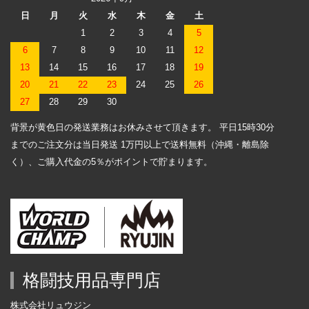
日
月
火
水
木
金
土
1
2
3
4
5
6
7
8
9
10
11
12
13
14
15
16
17
18
19
20
21
22
23
24
25
26
27
28
29
30
背景が黄色日の発送業務はお休みさせて頂きます。 平日15時30分
までのご注文分は当日発送 1万円以上で送料無料（沖縄・離島除
く）、ご購入代金の5％がポイントで貯まります。
格闘技用品専門店
株式会社リュウジン