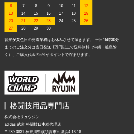
6
7
8
9
10
11
12
13
14
15
16
17
18
19
20
21
22
23
24
25
26
27
28
29
30
背景が黄色日の発送業務はお休みさせて頂きます。 平日15時30分
までのご注文分は当日発送 1万円以上で送料無料（沖縄・離島除
く）、ご購入代金の5％がポイントで貯まります。
格闘技用品専門店
株式会社リュウジン
adidas 武道 格闘技日本総代理店
〒239-0831 神奈川県横須賀市久里浜4-13-18