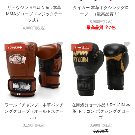
リュウジン RYUJIN 5oz本革
タイガー 本革ボクシンググロ
MMAグローブ（マジックテー
ーブ （最高品質！）
プ式）
8,980円(税込)
最高品質 全7色
4,000円(税込)
30%OFF
セール品
ワールドチャンプ 本革パンチ
在庫処分セール品！RYUJIN 本
ンググローブ（オールドスクー
革 ドラゴン ボクシンググロー
ル）
ブ
3,150円(税込)
3,980円(税込)
6,980円