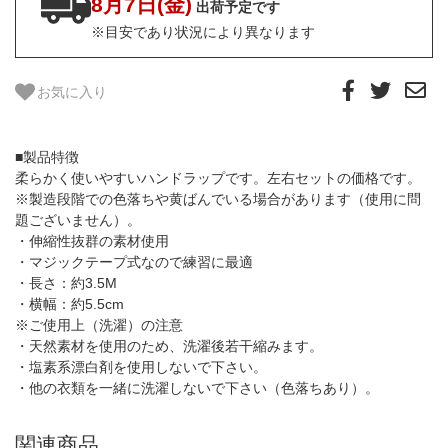
8月7日(金)
出荷予定です
※目安であり状況により異なります
お気に入り
■製品特徴
柔らかく使いやすいハンドラップです。左右セットの価格です。
※製造段階での色落ちや黄ばんでいる場合があります（使用に問
題ございません）。
・伸縮性抜群の素材使用
・マジックテープ式なので練習に最適
・長さ：約3.5M
・横幅：約5.5cm
※ご使用上（洗濯）の注意
・天然素材を使用のため、洗濯後若干縮みます。
・塩素系漂白剤を使用しないで下さい。
・他の衣類を一緒に洗濯しないで下さい（色落ちあり）。
関連商品